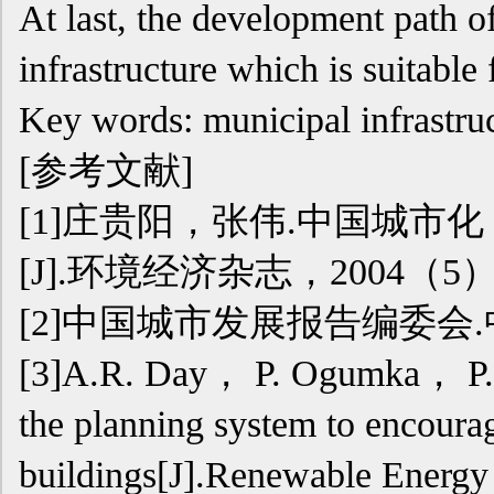
At last, the development path o
infrastructure which is suitable
Key words: municipal infrastru
[参考文献]
[1]庄贵阳，张伟.中国城
[J].环境经济杂志，2004（5）：
[2]中国城市发展报告编委会.中
[3]A.R. Day， P. Ogumka， P.G
the planning system to encoura
buildings[J].Renewable En