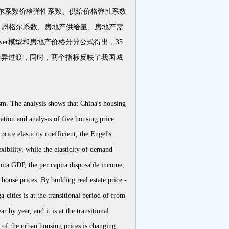
格尔系数价格弹性系数、供给价格弹性系数
、恩格尔系数、房地产供给量、房地产需
er模型和房地产价格分异公式得出，35
分异过渡，同时，两个指标反映了我国城
ism. The analysis shows that China's housing
ation and analysis of five housing price
price elasticity coefficient, the Engel's
exibility, while the elasticity of demand
capita GDP, the per capita disposable income,
 house prices. By building real estate price -
cities is at the transitional period of from
r by year, and it is at the transitional
n of the urban housing prices is changing