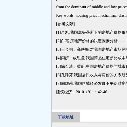
from the dominant of middle and low prices 
Key words: housing price mechanism; elastic
[参考文献]
[1]余凯.我国寡头垄断下的房地产价格形成机制
[2]白霜.房地产价格的决定因素分析——中国3
[3]王金明，高铁梅.对我国房地产市场需求和
[4]闫妍，成思危.我国商品住宅参比成本研究[J
[5]陈石清，黄蔚.中国房地产价格与城市化水平
[6]孔静芬.我国居民收入与房价的关系研究[J]
[7]周辉莉.我国区域经济发展不平衡对房地产
建筑经济，2010（9）：42-46
下载地址