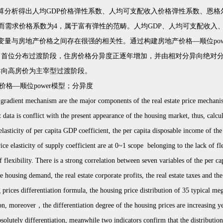
算分析得出人均GDP价格弹性系数、人均可支配收入价格弹性系数、恩
，而需求价格系数为4，属于富有弹性的范畴。人均GDP、人均可支配收入
变量与房地产价格之间存在很强的相关性。通过构建房地产价格—顺位pow
向首位分布过渡阶段，住房价格分异度正逐年增加，并由相对分异向绝对
导向高房价为主宰型过渡阶段。
格—顺位power模型；分异度
and gradient mechanism are the major components of the real estate price mechan
 data is conflict with the present appearance of the housing market, thus, calcul
 elasticity of per capita GDP coefficient, the per capita disposable income of the 
price elasticity of supply coefficient are at 0~1 scope belonging to the lack of fl
of flexibility. There is a strong correlation between seven variables of the per 
e housing demand, the real estate corporate profits, the real estate taxes and the
ices differentiation formula, the housing price distribution of 35 typical mega-
tion, moreover，the differentiation degree of the housing prices are increasing yea
absolutely differentiation, meanwhile two indicators confirm that the distributio