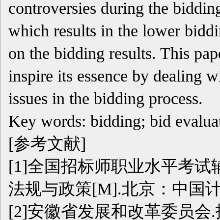
controversies during the bidding
which results in the lower bidd
on the bidding results. This pap
inspire its essence by dealing 
issues in the bidding process.
Key words: bidding; bid evaluat
[参考文献]
[1]全国招标师职业水平考
法规与政策[M].北京：中国计
[2]安徽省发展和改革委员会