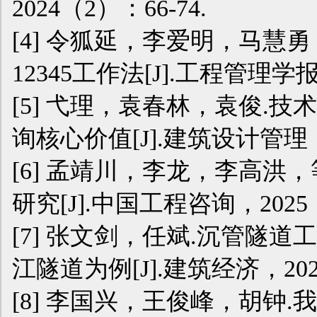
2024（2）：66-74.
[4]
令狐延，李爱明，马慧勇
12345工作法[J].工程管理学报，
[5]
弋理，袁春林，袁俊.技
询核心价值[J].建筑设计管理，2
[6]
孟靖川，李龙，李高洪，
研究[J].中国工程咨询，2025（
[7]
张文剑，任斌.沉管隧道
江隧道为例[J].建筑经济，2023
[8]
李国兴，王俊峰，胡钟.