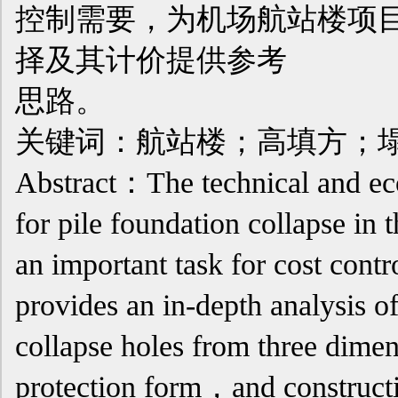
控制需要，为机场航站楼项
择及其计价提供参考
思路。
关键词：航站楼；高填方；
Abstract：The technical and eco
for pile foundation collapse in th
an important task for cost contr
provides an in-depth analysis of
collapse holes from three dim
protection form，and construct