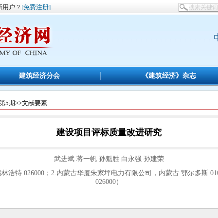
新用户？
[免费注册]
建筑经济分会
《建筑经济》杂志
第5期
>>文献要素
建设项目评标质量改进研究
武进斌 蒋一帆 孙魁胜 白永强 孙建荣
浩特 026000；2.内蒙古华厦朱家坪电力有限公司，内蒙古 鄂尔多斯 01
026000）