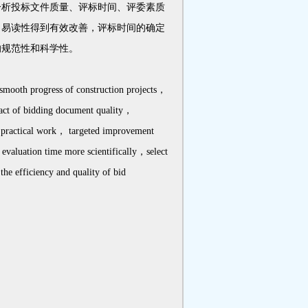
分析投标文件质量、评标时间、评委素质
、易读性得到有效改善，评标时间的确定
的规范性和科学性。
 smooth progress of construction projects，
impact of bidding document quality，
nd practical work， targeted improvement
evaluation time more scientifically，select
he efficiency and quality of bid