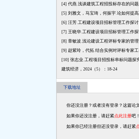
[4]
代燕.浅谈建筑工程招投标存在的问题及对策
[5]
刘雅文，马宝琦，何振宇.论如何提高建
[6]
汪芳.工程建设项目招标管理工作探讨[J]
[7]
王晓华.工程建设项目招标管理工作探讨[J
[8]
章敏波.浅论建设工程评标专家的管理[J]
[9]
赵紫玲，代拓.结合实例对评标专家工作质
[10]
张志业.工程项目招投标串标问题探究及治
建筑经济，2024（5）：18-24
下载地址
你还没注册？或者没有登录？这篇论文
如果你还没注册，请赶紧
点此注册
吧
如果你已经注册但还没登录，请赶紧