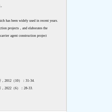
展。
ch has been widely used in recent years.
uction projects，and elaborates the
arrier agent construction project
2（10）：31-34.
2（6）：28-33.