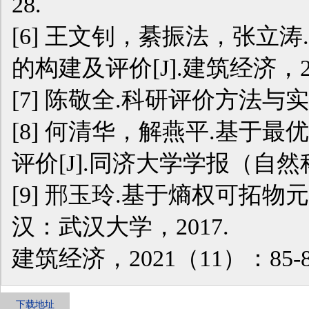
28.
[6]
王文钊，綦振法，张立涛
的构建及评价[J].建筑经济，201
[7]
陈敬全.科研评价方法与实证
[8]
何清华，解燕平.基于最
评价[J].同济大学学报（自然科学
[9]
邢玉玲.基于熵权可拓物元
汉：武汉大学，2017.
建筑经济，2021（11）：85-8
下载地址