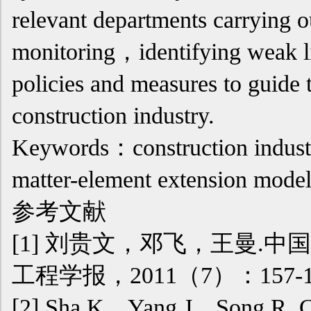
relevant departments carrying o
monitoring，identifying weak l
policies and measures to guide 
construction industry.
Keywords：construction indus
matter-element extension mode
参考文献
[1]
刘贵文，邓飞，王曼.中国
工程学报，2011（7）：157-1
[2]
Sha K，Yang J，Song R. Com