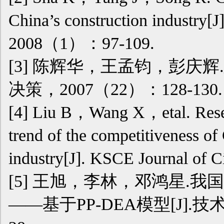
China’s construction industry[
2008（1）：97-109.
[3]
陈辉华，王孟钧，彭庆辉.
决策，2007（22）：128-130.
[4]
Liu B，Wang X，etal. Resea
trend of the competitiveness of
industry[J]. KSCE Journal o
[5]
王旭，李林，邓鸿星.我
——基于PP-DEA模型[J].