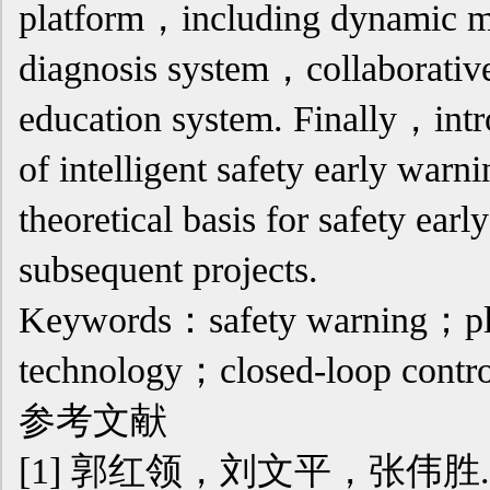
platform，including dynamic m
diagnosis system，collaborative
education system. Finally，intro
of intelligent safety early wa
theoretical basis for safety ear
subsequent projects.
Keywords：safety warning；plat
technology；closed-loop contro
参考文献
[1]
郭红领，刘文平，张伟胜.